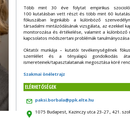
Több mint 30 éve folytat empirikus szociológ
100 kutatásban vett részt és több mint 60 kutatást
fókuszában leginkább a különböző szenvedélym
társadalmi mintázódásának vizsgálata, az ezekkel k
monitorozása és értékelése, valamint a különböző
kapcsolatos módszertani problémák tanulmányozása á
Oktatói munkája – kutatói tevékenységének fókus
szemlélet és a tényalapú gondolkodás áta
ismereteinek/tapasztalatainak megosztása köré rend
Szakmai önéletrajz
ELÉRHETŐSÉGEK
paksi.borbala@ppk.elte.hu
1075 Budapest, Kazinczy utca 23-27., 421. szo