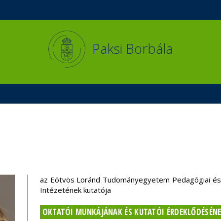
Események
ELTE a
Hírek
sajtóban
Paksi Borbála
az Eötvös Loránd Tudományegyetem Pedagógiai és 
Intézetének kutatója
OKTATÓI MUNKÁJÁNAK ÉS KUTATÓI ÉRDEKLŐDÉSÉNE