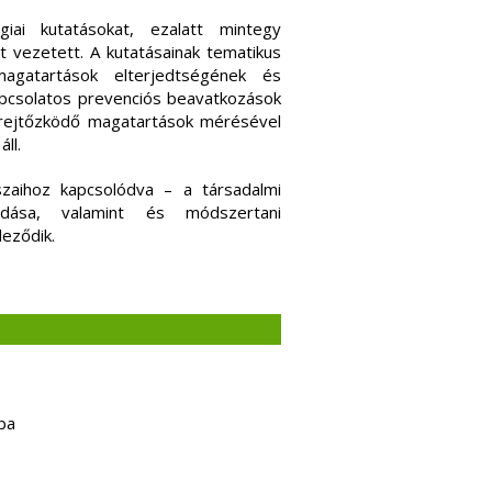
iai kutatásokat, ezalatt mintegy
 vezetett. A kutatásainak tematikus
agatartások elterjedtségének és
apcsolatos prevenciós beavatkozások
 rejtőzködő magatartások mérésével
ll.
zaihoz kapcsolódva – a társadalmi
dása, valamint és módszertani
eződik.
ba